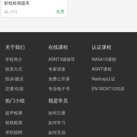
射线检测题库
484
免费
关于我们
在线课程
认证课程
学校简介
ASNT3级辅导
NAS410课程
联系方式
专家讲座
ASNT课程
投诉/建议
免费公开课
Nadcap认证
交通/住宿
专业电子书
EN ISO9712培训
热门小组
我是学员
超声检测
如何注册
射线检测
如何学习
求职招聘
如何互动