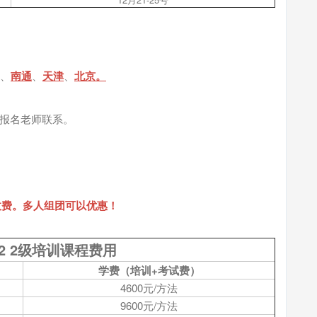
、
南通
、
天津
、
北京。
与报名老师联系。
收费。多人组团可以优惠！
712 2级培训课程费用
学费（培训+考试费）
4600元/方法
9600元/方法