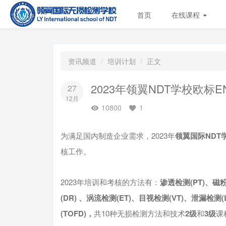
首页
在线课程
资讯频道
培训计划
正文
2023年领翼NDT学校欧标EN
27
12月
10800
1
为满足国内制造企业需求，2023年
领翼国际NDT
核工作。
2023年培训和考核的方法有：
渗透检测(PT)、磁
(DR) 、涡流检测(ET)、目视检测(VT)、泄漏检
(TOFD)，
共10种无损检测方法和技术
2级
和
3级
课