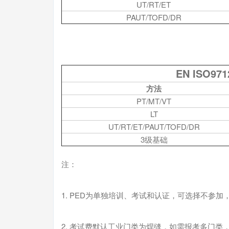
UT/RT/ET
PAUT/TOFD/DR
EN ISO9
方法
PT/MT/VT
LT
UT/RT/ET/PAUT/TOFD/DR
3级基础
注：
1. PED为单独培训、考试和认证，可选择不参加
2. 考试费默认工业门类为焊缝，如需报考多门类