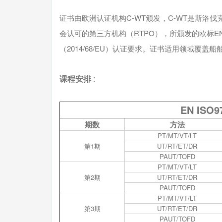
证书由欧洲认证机构C-WT颁发，C-WT是斯洛伐克
会认可的第三方机构（RTPO），所颁发的欧标EN
（2014/68/EU）认证要求。证书适用领域覆
课程安排
:
EN ISO
期数
方法
PT/MT/VT/LT
第1期
UT/RT/ET/DR
PAUT/TOFD
PT/MT/VT/LT
第2期
UT/RT/ET/DR
PAUT/TOFD
PT/MT/VT/LT
第3期
UT/RT/ET/DR
PAUT/TOFD