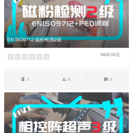
EN ISO9712 磁粉检测2级
5600.00元
练
试
问
疑
动
业
3
6
0