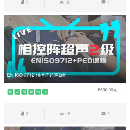
3
32
0
EN ISO 9712 相控阵超声2级
9600.00元
练
试
问
疑
动
业
3
18
0