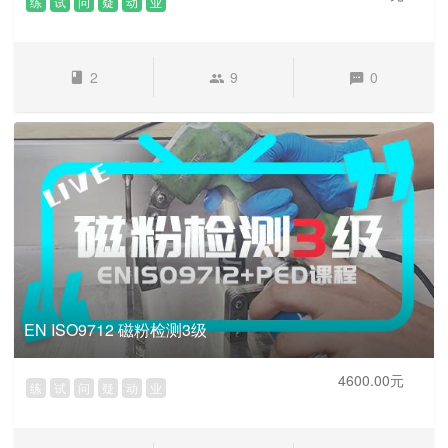
练
试
问
疑
动
业
2
9
0
EN ISO9712 磁粉检测3级
4600.00元
练
试
问
疑
动
业