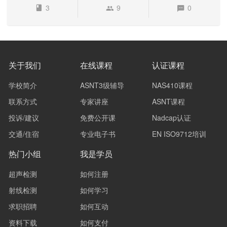
3
9
0
关于我们
在线课程
认证课程
学校简介
ASNT3级辅导
NAS410课程
联系方式
专家讲座
ASNT课程
投诉/建议
免费公开课
Nadcap认证
交通/住宿
专业电子书
EN ISO9712培训
热门小组
我是学员
超声检测
如何注册
射线检测
如何学习
求职招聘
如何互动
资料下载
如何支付