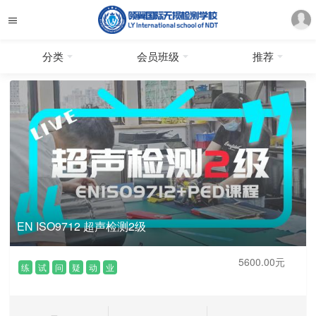
分类
会员班级
推荐
EN ISO9712 超声检测2级
5600.00元
练
试
问
疑
动
业