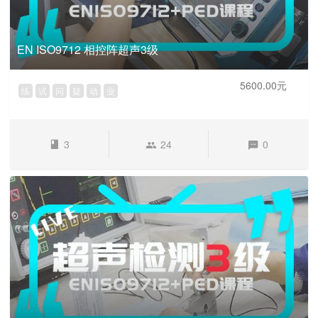
EN ISO9712 相控阵超声3级
5600.00元
练
试
问
疑
动
业
3
24
0