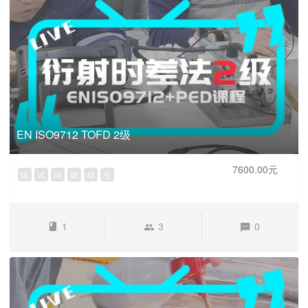
EN ISO9712 TOFD 2级
7600.00元
练
试
问
疑
动
业
1
3
0